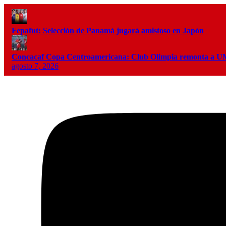
Fepafut: Selección de Panamá jugará amistoso en Japón
Concacaf Copa Centroamericana: Club Olimpia remonta a
agosto 7, 2026