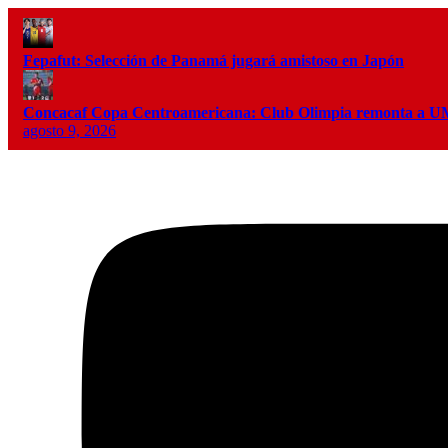
Fepafut: Selección de Panamá jugará amistoso en Japón
Concacaf Copa Centroamericana: Club Olimpia remonta a
agosto 9, 2026