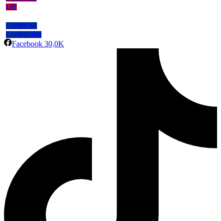
LPF
COMPRAR
CAMISETAS
Facebook
30,0K