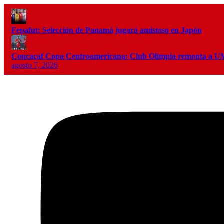
Fepafut: Selección de Panamá jugará amistoso en Japón
Concacaf Copa Centroamericana: Club Olimpia remonta a
agosto 7, 2026