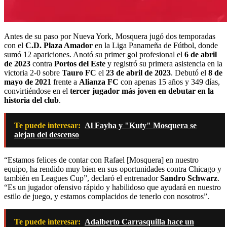
Antes de su paso por Nueva York, Mosquera jugó dos temporadas
con el
C.D. Plaza Amador
en la Liga Panameña de Fútbol, donde
sumó 12 apariciones. Anotó su primer gol profesional el
6 de abril
de 2023
contra
Portos del Este
y registró su primera asistencia en la
victoria 2-0 sobre
Tauro FC
el
23 de abril de 2023
. Debutó el
8 de
mayo de 2021
frente a
Alianza FC
con apenas 15 años y 349 días,
convirtiéndose en el
tercer jugador más joven en debutar en la
historia del club
.
Te puede interesar:
Al Fayha y "Kuty" Mosquera se
alejan del descenso
“Estamos felices de contar con Rafael [Mosquera] en nuestro
equipo, ha rendido muy bien en sus oportunidades contra Chicago y
también en Leagues Cup”, declaró el entrenador
Sandro Schwarz
.
“Es un jugador ofensivo rápido y habilidoso que ayudará en nuestro
estilo de juego, y estamos complacidos de tenerlo con nosotros”.
Te puede interesar:
Adalberto Carrasquilla hace un