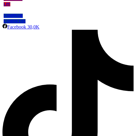
LPF
COMPRAR
CAMISETAS
Facebook
30,0K