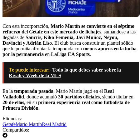
Con esta incorporación,
Mario Martín se convierte en el séptimo
refuerzo del Getafe en este mercado de fichajes
, sumándose a las
llegadas de
Sancris, Kiko Femenía, Javi Muñoz, Neyou,
Davinchi y Adrián Liso
. El club busca construir un plantel sólido
que le permita afrontar la temporada con
menos apuros en la lucha
por la permanencia
en
LaLiga EA Sports
.
Te puede interesar:
Todo lo que debes saber sobre la
Rivalry Week de la MLS
En la
temporada pasada
, Mario Martín jugó en el
Real
Valladolid
, donde acumuló
30 partidos oficiales
, siendo titular en
20 de ellos
, en su
primera experiencia real como futbolista de
Primera División
.
Etiquetas:
Getafe
Mario Martín
Real Madrid
Compartidos: