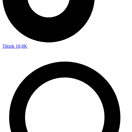
Tiktok
18,8K