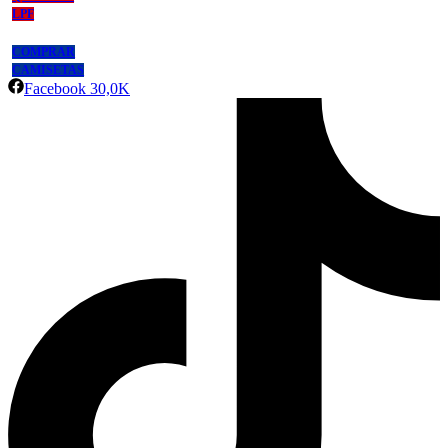
LPF
COMPRAR
CAMISETAS
Facebook
30,0K