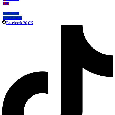
LPF
COMPRAR
CAMISETAS
Facebook
30,0K