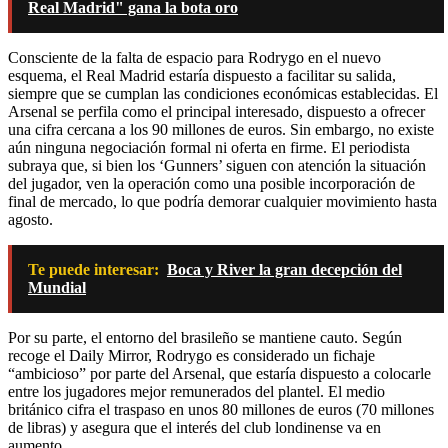
Real Madrid" gana la bota oro
Consciente de la falta de espacio para Rodrygo en el nuevo
esquema, el Real Madrid estaría dispuesto a facilitar su salida,
siempre que se cumplan las condiciones económicas establecidas. El
Arsenal se perfila como el principal interesado, dispuesto a ofrecer
una cifra cercana a los 90 millones de euros. Sin embargo, no existe
aún ninguna negociación formal ni oferta en firme. El periodista
subraya que, si bien los ‘Gunners’ siguen con atención la situación
del jugador, ven la operación como una posible incorporación de
final de mercado, lo que podría demorar cualquier movimiento hasta
agosto.
Te puede interesar:
Boca y River la gran decepción del
Mundial
Por su parte, el entorno del brasileño se mantiene cauto. Según
recoge el Daily Mirror, Rodrygo es considerado un fichaje
“ambicioso” por parte del Arsenal, que estaría dispuesto a colocarle
entre los jugadores mejor remunerados del plantel. El medio
británico cifra el traspaso en unos 80 millones de euros (70 millones
de libras) y asegura que el interés del club londinense va en
aumento.