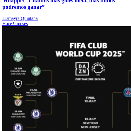
Mbappé: “Cuantos más goles meta, más títulos
podremos ganar”
Lismayra Quintana
Hace 9 meses