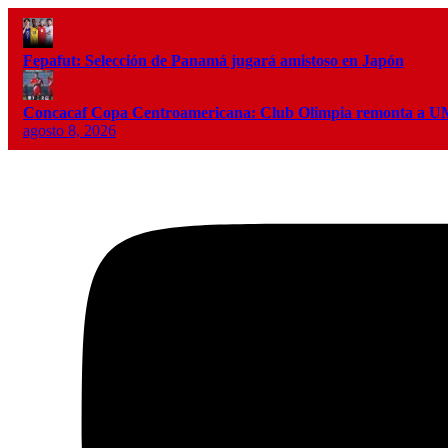
Fepafut: Selección de Panamá jugará amistoso en Japón
Concacaf Copa Centroamericana: Club Olimpia remonta a
agosto 8, 2026