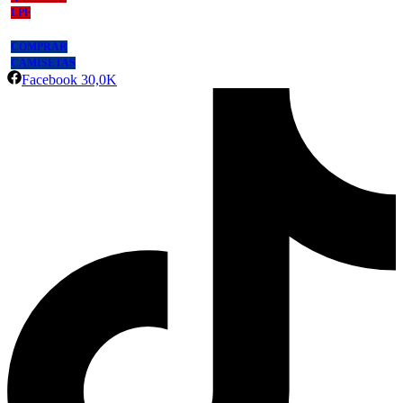
LPF
COMPRAR
CAMISETAS
Facebook
30,0K