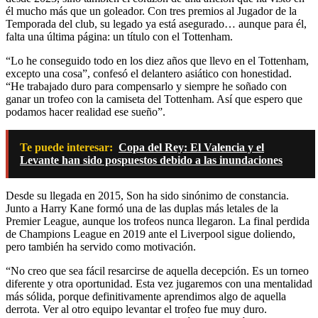
él mucho más que un goleador. Con tres premios al Jugador de la
Temporada del club, su legado ya está asegurado… aunque para él,
falta una última página: un título con el Tottenham.
“Lo he conseguido todo en los diez años que llevo en el Tottenham,
excepto una cosa”, confesó el delantero asiático con honestidad.
“He trabajado duro para compensarlo y siempre he soñado con
ganar un trofeo con la camiseta del Tottenham. Así que espero que
podamos hacer realidad ese sueño”.
Te puede interesar:
Copa del Rey: El Valencia y el
Levante han sido pospuestos debido a las inundaciones
Desde su llegada en 2015, Son ha sido sinónimo de constancia.
Junto a Harry Kane formó una de las duplas más letales de la
Premier League, aunque los trofeos nunca llegaron. La final perdida
de Champions League en 2019 ante el Liverpool sigue doliendo,
pero también ha servido como motivación.
“No creo que sea fácil resarcirse de aquella decepción. Es un torneo
diferente y otra oportunidad. Esta vez jugaremos con una mentalidad
más sólida, porque definitivamente aprendimos algo de aquella
derrota. Ver al otro equipo levantar el trofeo fue muy duro.