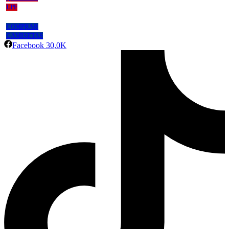
LPF
COMPRAR
CAMISETAS
Facebook
30,0K