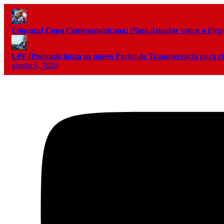
Concacaf Copa Centroamericana: Plaza Amador vence a Firpo 
LPF (Panamá) lanza su nuevo Portal de Transparencia para c
agosto 6, 2026