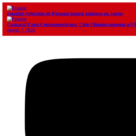
Fepafut: Selección de Panamá jugará amistoso en Japón
Concacaf Copa Centroamericana: Club Olimpia remonta a
agosto 7, 2026