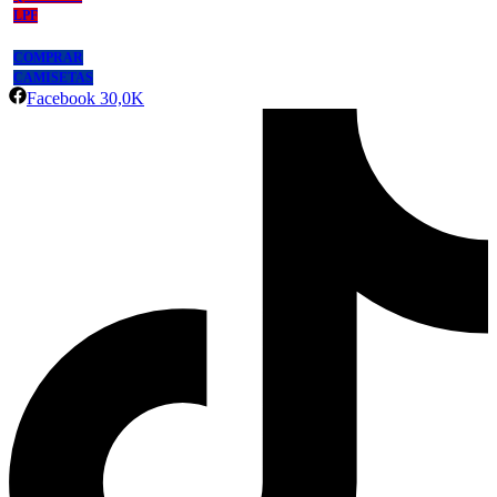
LPF
COMPRAR
CAMISETAS
Facebook
30,0K