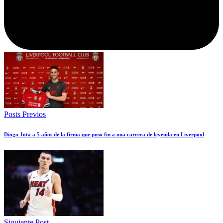
Posts Previos
Diogo Jota a 5 años de la firma que puso fin a una carrera de leyenda en Liverpool
Siguiente Post