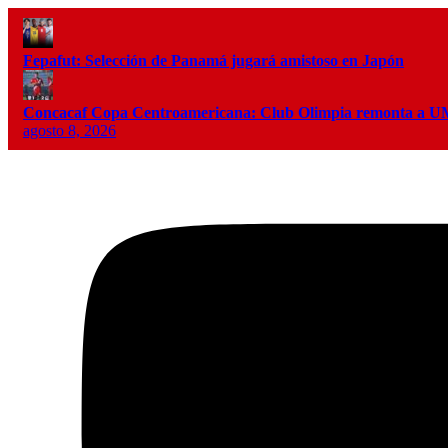
Fepafut: Selección de Panamá jugará amistoso en Japón
Concacaf Copa Centroamericana: Club Olimpia remonta a
agosto 8, 2026