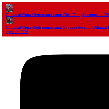
Concacaf Copa Centroamericana: Club Olimpia remonta a
Concacaf Copa Centroamericana: Saprissa derrota a Alianza
agosto 6, 2026