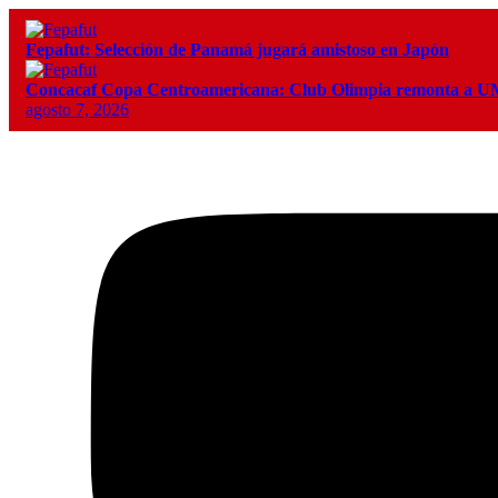
Fepafut: Selección de Panamá jugará amistoso en Japón
Concacaf Copa Centroamericana: Club Olimpia remonta a
agosto 7, 2026