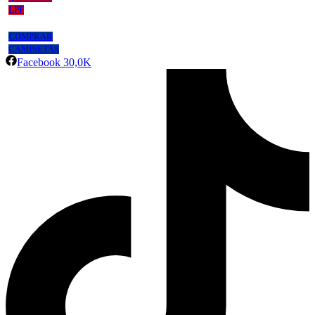
LPF
COMPRAR
CAMISETAS
Facebook
30,0K