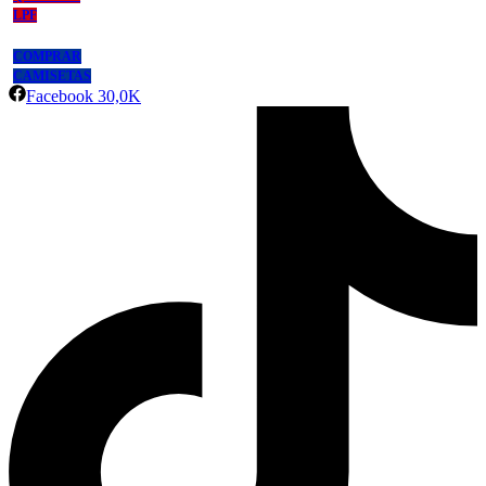
LPF
COMPRAR
CAMISETAS
Facebook
30,0K