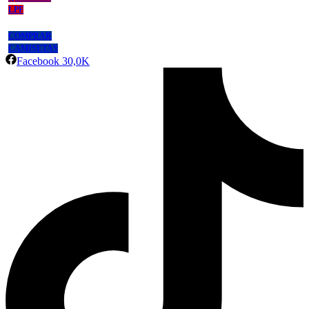
LPF
COMPRAR
CAMISETAS
Facebook
30,0K