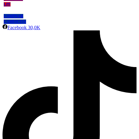
LPF
COMPRAR
CAMISETAS
Facebook
30,0K