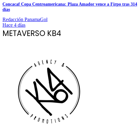
Concacaf Copa Centroamericana: Plaza Amador vence a Firpo tras 314
días
Redacción PanamaGol
Hace 4 días
METAVERSO KB4