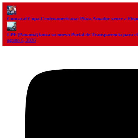
Concacaf Copa Centroamericana: Plaza Amador vence a Firpo 
LPF (Panamá) lanza su nuevo Portal de Transparencia para c
agosto 6, 2026