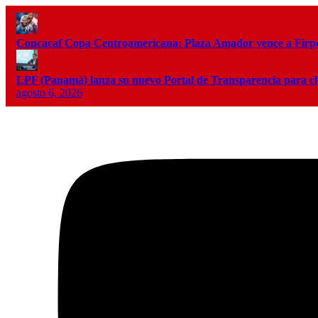
Concacaf Copa Centroamericana: Plaza Amador vence a Firpo 
LPF (Panamá) lanza su nuevo Portal de Transparencia para c
agosto 6, 2026