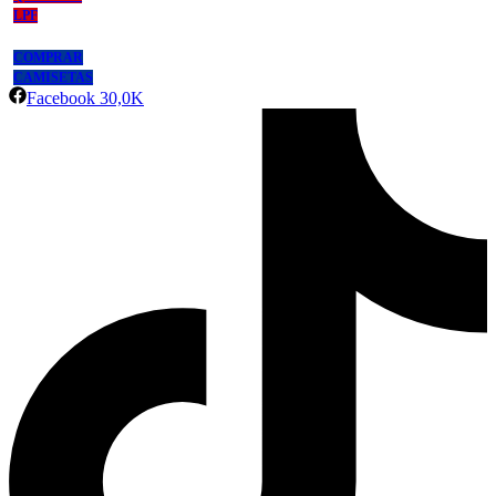
LPF
COMPRAR
CAMISETAS
Facebook
30,0K