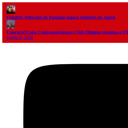
Fepafut: Selección de Panamá jugará amistoso en Japón
Concacaf Copa Centroamericana: Club Olimpia remonta a
agosto 8, 2026