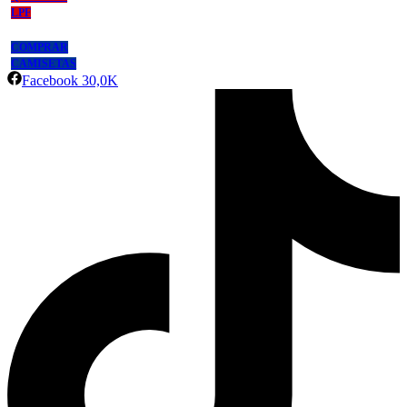
LPF
COMPRAR
CAMISETAS
Facebook
30,0K