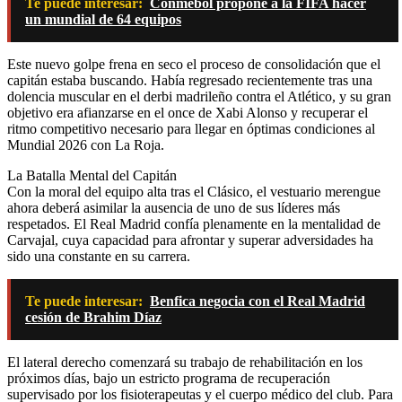
Te puede interesar:
Conmebol propone a la FIFA hacer
un mundial de 64 equipos
Este nuevo golpe frena en seco el proceso de consolidación que el
capitán estaba buscando. Había regresado recientemente tras una
dolencia muscular en el derbi madrileño contra el Atlético, y su gran
objetivo era afianzarse en el once de Xabi Alonso y recuperar el
ritmo competitivo necesario para llegar en óptimas condiciones al
Mundial 2026 con La Roja.
La Batalla Mental del Capitán
Con la moral del equipo alta tras el Clásico, el vestuario merengue
ahora deberá asimilar la ausencia de uno de sus líderes más
respetados. El Real Madrid confía plenamente en la mentalidad de
Carvajal, cuya capacidad para afrontar y superar adversidades ha
sido una constante en su carrera.
Te puede interesar:
Benfica negocia con el Real Madrid
cesión de Brahim Díaz
El lateral derecho comenzará su trabajo de rehabilitación en los
próximos días, bajo un estricto programa de recuperación
supervisado por los fisioterapeutas y el cuerpo médico del club. Para