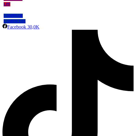
LPF
COMPRAR
CAMISETAS
Facebook
30,0K