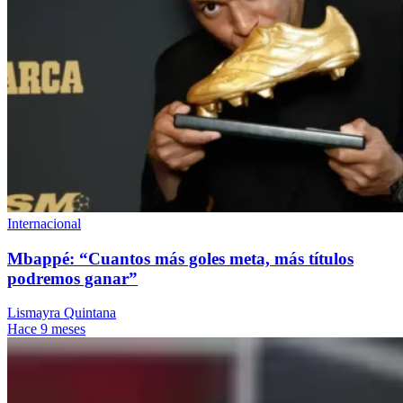
Internacional
Mbappé: “Cuantos más goles meta, más títulos
podremos ganar”
Lismayra Quintana
Hace 9 meses