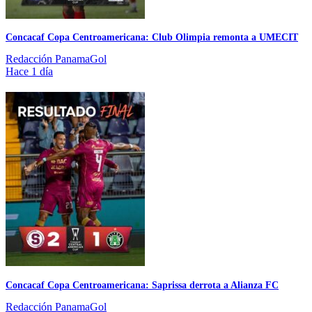
Concacaf Copa Centroamericana: Club Olimpia remonta a UMECIT
Redacción PanamaGol
Hace 1 día
Concacaf Copa Centroamericana: Saprissa derrota a Alianza FC
Redacción PanamaGol