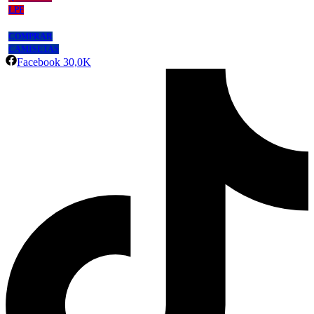
LPF
COMPRAR
CAMISETAS
Facebook
30,0K