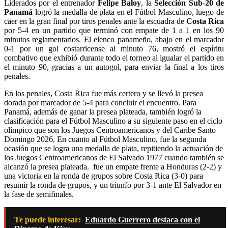
Liderados por el entrenador
Felipe Baloy
, la
Selección Sub-20 de
Panamá
logró la medalla de plata en el Fútbol Masculino, luego de
caer en la gran final por tiros penales ante la escuadra de
Costa Rica
por 5-4 en un partido que terminó con empate de 1 a 1 en los 90
minutos reglamentarios. El elenco panameño, abajo en el marcador
0-1 por un gol costarricense al minuto 76, mostró el espíritu
combativo que exhibió durante todo el torneo al igualar el partido en
el minuto 90, gracias a un autogol, para enviar la final a los tiros
penales.
En los penales, Costa Rica fue más certero y se llevó la presea
dorada por marcador de 5-4 para concluir el encuentro. Para
Panamá, además de ganar la presea plateada, también logró la
clasificación para el Fútbol Masculino a su siguiente paso en el ciclo
olímpico que son los Juegos Centroamericanos y del Caribe Santo
Domingo 2026. En cuanto al Fútbol Masculino, fue la segunda
ocasión que se logra una medalla de plata, repitiendo la actuación de
los Juegos Centroamericanos de El Salvado 1977 cuando también se
alcanzó la presea plateada. fue un empate frente a Honduras (2-2) y
una victoria en la ronda de grupos sobre Costa Rica (3-0) para
resumir la ronda de grupos, y un triunfo por 3-1 ante El Salvador en
la fase de semifinales.
Te puede interesar:
Eduardo Guerrero destaca con el