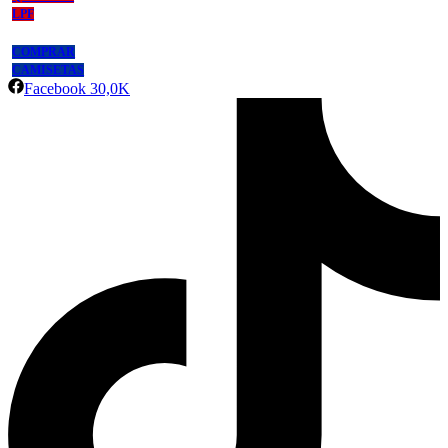
LPF
COMPRAR
CAMISETAS
Facebook
30,0K