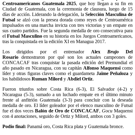
Centroamericanos Guatemala 2025
, que hoy llegan a su fin en
Ciudad de Guatemala, con la ceremonia de clausura, luego de 15
días de acción. Liderando la delegación, la
Selección Masculina de
Futsal
se alzó con la presea dorada como reyes de Centroamérica
impulsados en una marcha invicta con tres victorias y un empate en
sus cuatro partidos. Fue la segunda medalla de oro consecutiva para
el
Futsal Masculino
en su historia en los Juegos Centroamericanos,
tras la conquistada en la edición XI en Managua 2017.
Los dirigidos por el entrenador
Alex
Brujo
Del
Rosario
demostraron por qué son los actuales campeones de
CONCACAF tras conquistar la pasada edición del Premundial el
año pasado en Nicaragua, con su capitán
Alfonso Maquensi
como
líder y otras figuras claves como el guardameta
Jaime Peñaloza
y
los habilidosos
Ruman Milord
y
Abdiel Ortiz
.
Fueron triunfos sobre Costa Rica (6-3), El Salvador (4-2) y
Nicaragua (5-3), sumado a un luchado empate en el último minuto
frente al anfitrión Guatemala (3-3) para concluir con la deseada
medalla de oro. El líder goleador por el elenco masculino de Futsal
fue el dos veces
Balón de Oro de CONCACAF
,
Gocu
Maquensi
con 4 anotaciones, seguido de Ortiz y Milord, ambos con 3 goles.
Podio final:
Panamá oro, Costa Rica plata y Guatemala bronce.