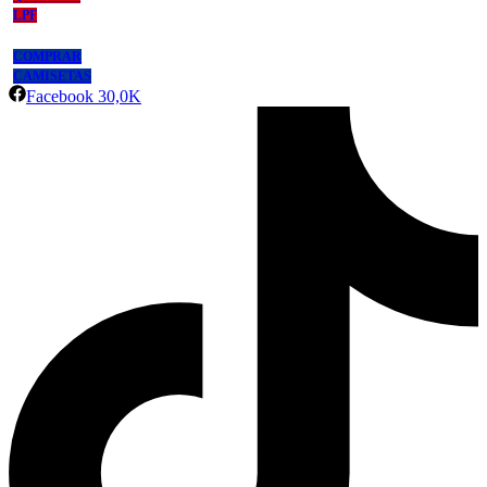
LPF
COMPRAR
CAMISETAS
Facebook
30,0K