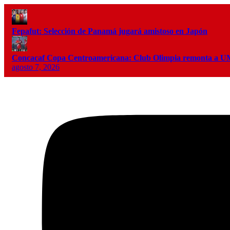
Fepafut: Selección de Panamá jugará amistoso en Japón
Concacaf Copa Centroamericana: Club Olimpia remonta a
agosto 7, 2026