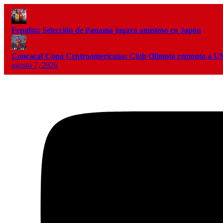
Fepafut: Selección de Panamá jugará amistoso en Japón
Concacaf Copa Centroamericana: Club Olimpia remonta a
agosto 7, 2026