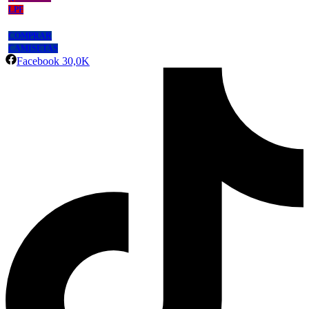
LPF
COMPRAR
CAMISETAS
Facebook
30,0K