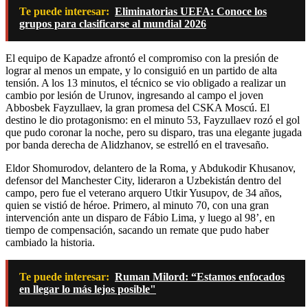
Te puede interesar:
Eliminatorias UEFA: Conoce los
grupos para clasificarse al mundial 2026
El equipo de Kapadze afrontó el compromiso con la presión de
lograr al menos un empate, y lo consiguió en un partido de alta
tensión. A los 13 minutos, el técnico se vio obligado a realizar un
cambio por lesión de Urunov, ingresando al campo el joven
Abbosbek Fayzullaev, la gran promesa del CSKA Moscú. El
destino le dio protagonismo: en el minuto 53, Fayzullaev rozó el gol
que pudo coronar la noche, pero su disparo, tras una elegante jugada
por banda derecha de Alidzhanov, se estrelló en el travesaño.
Eldor Shomurodov, delantero de la Roma, y Abdukodir Khusanov,
defensor del Manchester City, lideraron a Uzbekistán dentro del
campo, pero fue el veterano arquero Utkir Yusupov, de 34 años,
quien se vistió de héroe. Primero, al minuto 70, con una gran
intervención ante un disparo de Fábio Lima, y luego al 98’, en
tiempo de compensación, sacando un remate que pudo haber
cambiado la historia.
Te puede interesar:
Ruman Milord: “Estamos enfocados
en llegar lo más lejos posible"