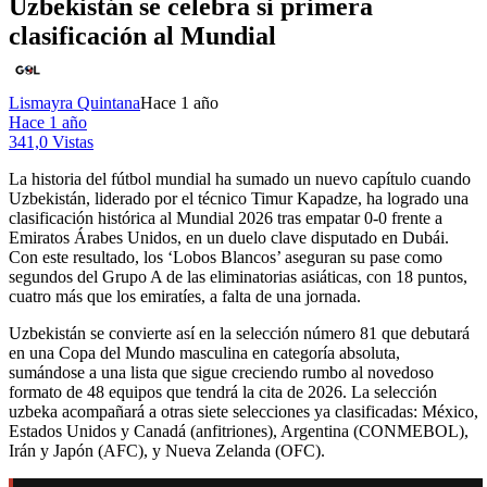
Uzbekistán se celebra si primera
clasificación al Mundial
Lismayra Quintana
Hace 1 año
Hace 1 año
341,0 Vistas
La historia del fútbol mundial ha sumado un nuevo capítulo cuando
Uzbekistán, liderado por el técnico Timur Kapadze, ha logrado una
clasificación histórica al Mundial 2026 tras empatar 0-0 frente a
Emiratos Árabes Unidos, en un duelo clave disputado en Dubái.
Con este resultado, los ‘Lobos Blancos’ aseguran su pase como
segundos del Grupo A de las eliminatorias asiáticas, con 18 puntos,
cuatro más que los emiratíes, a falta de una jornada.
Uzbekistán se convierte así en la selección número 81 que debutará
en una Copa del Mundo masculina en categoría absoluta,
sumándose a una lista que sigue creciendo rumbo al novedoso
formato de 48 equipos que tendrá la cita de 2026. La selección
uzbeka acompañará a otras siete selecciones ya clasificadas: México,
Estados Unidos y Canadá (anfitriones), Argentina (CONMEBOL),
Irán y Japón (AFC), y Nueva Zelanda (OFC).