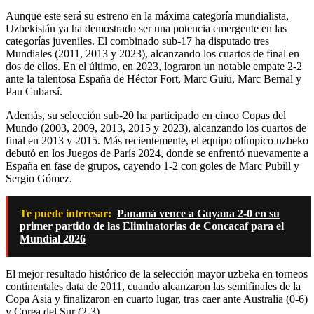
Aunque este será su estreno en la máxima categoría mundialista,
Uzbekistán ya ha demostrado ser una potencia emergente en las
categorías juveniles. El combinado sub-17 ha disputado tres
Mundiales (2011, 2013 y 2023), alcanzando los cuartos de final en
dos de ellos. En el último, en 2023, lograron un notable empate 2-2
ante la talentosa España de Héctor Fort, Marc Guiu, Marc Bernal y
Pau Cubarsí.
Además, su selección sub-20 ha participado en cinco Copas del
Mundo (2003, 2009, 2013, 2015 y 2023), alcanzando los cuartos de
final en 2013 y 2015. Más recientemente, el equipo olímpico uzbeko
debutó en los Juegos de París 2024, donde se enfrentó nuevamente a
España en fase de grupos, cayendo 1-2 con goles de Marc Pubill y
Sergio Gómez.
Te puede interesar:
Panamá vence a Guyana 2-0 en su
primer partido de las Eliminatorias de Concacaf para el
Mundial 2026
El mejor resultado histórico de la selección mayor uzbeka en torneos
continentales data de 2011, cuando alcanzaron las semifinales de la
Copa Asia y finalizaron en cuarto lugar, tras caer ante Australia (0-6)
y Corea del Sur (2-3).