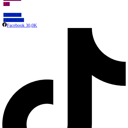
LPF
COMPRAR
CAMISETAS
Facebook
30,0K