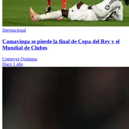
Internacional
Camavinga se pierde la final de Copa del Rey y el
Mundial de Clubes
Lismayra Quintana
Hace 1 año