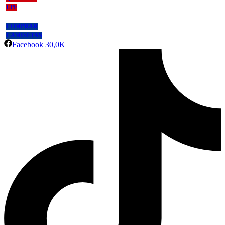
LPF
COMPRAR
CAMISETAS
Facebook
30,0K