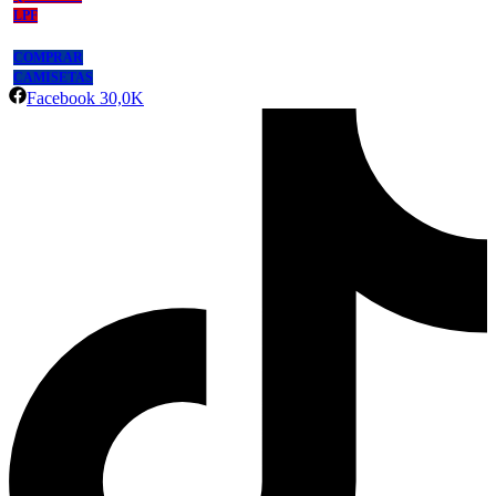
LPF
COMPRAR
CAMISETAS
Facebook
30,0K