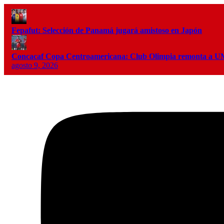
Fepafut: Selección de Panamá jugará amistoso en Japón
Concacaf Copa Centroamericana: Club Olimpia remonta a
agosto 9, 2026