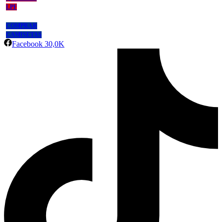
LPF
COMPRAR
CAMISETAS
Facebook
30,0K