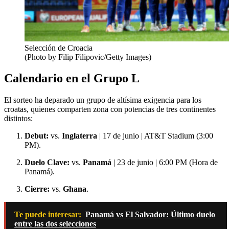
Selección de Croacia
(Photo by Filip Filipovic/Getty Images)
Calendario en el Grupo L
El sorteo ha deparado un grupo de altísima exigencia para los
croatas, quienes comparten zona con potencias de tres continentes
distintos:
Debut:
vs.
Inglaterra
| 17 de junio | AT&T Stadium (3:00
PM).
Duelo Clave:
vs.
Panamá
| 23 de junio | 6:00 PM (Hora de
Panamá).
Cierre:
vs.
Ghana
.
Te puede interesar:
Panamá vs El Salvador: Último duelo
entre las dos selecciones