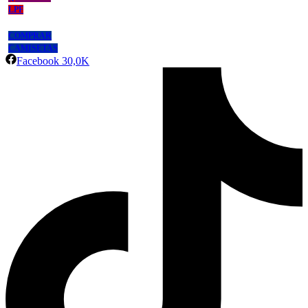
LPF
COMPRAR
CAMISETAS
Facebook
30,0K