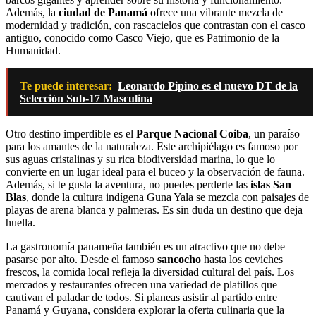
Además, la
ciudad de Panamá
ofrece una vibrante mezcla de
modernidad y tradición, con rascacielos que contrastan con el casco
antiguo, conocido como Casco Viejo, que es Patrimonio de la
Humanidad.
Te puede interesar:
Leonardo Pipino es el nuevo DT de la
Selección Sub-17 Masculina
Otro destino imperdible es el
Parque Nacional Coiba
, un paraíso
para los amantes de la naturaleza. Este archipiélago es famoso por
sus aguas cristalinas y su rica biodiversidad marina, lo que lo
convierte en un lugar ideal para el buceo y la observación de fauna.
Además, si te gusta la aventura, no puedes perderte las
islas San
Blas
, donde la cultura indígena Guna Yala se mezcla con paisajes de
playas de arena blanca y palmeras. Es sin duda un destino que deja
huella.
La gastronomía panameña también es un atractivo que no debe
pasarse por alto. Desde el famoso
sancocho
hasta los ceviches
frescos, la comida local refleja la diversidad cultural del país. Los
mercados y restaurantes ofrecen una variedad de platillos que
cautivan el paladar de todos. Si planeas asistir al partido entre
Panamá y Guyana, considera explorar la oferta culinaria que la