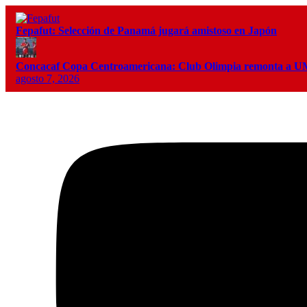
Fepafut: Selección de Panamá jugará amistoso en Japón
Concacaf Copa Centroamericana: Club Olimpia remonta a
agosto 7, 2026