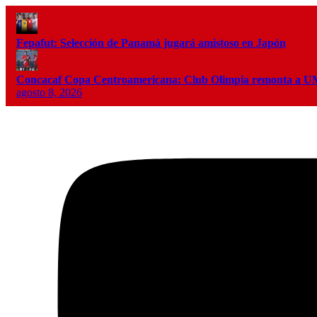
Fepafut: Selección de Panamá jugará amistoso en Japón
Concacaf Copa Centroamericana: Club Olimpia remonta a
agosto 8, 2026