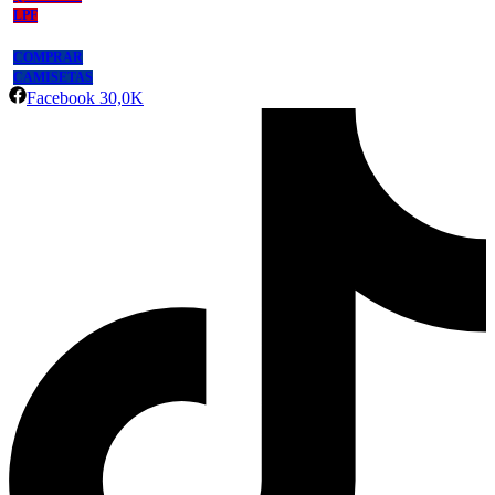
LPF
COMPRAR
CAMISETAS
Facebook
30,0K