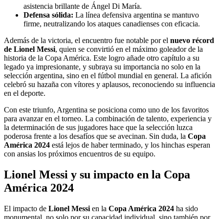
asistencia brillante de Ángel Di María.
Defensa sólida:
La línea defensiva argentina se mantuvo
firme, neutralizando los ataques canadienses con eficacia.
Además de la victoria, el encuentro fue notable por el
nuevo récord
de Lionel Messi
, quien se convirtió en el máximo goleador de la
historia de la Copa América. Este logro añade otro capítulo a su
legado ya impresionante, y subraya su importancia no solo en la
selección argentina, sino en el fútbol mundial en general. La afición
celebró su hazaña con vítores y aplausos, reconociendo su influencia
en el deporte.
Con este triunfo, Argentina se posiciona como uno de los favoritos
para avanzar en el torneo. La combinación de talento, experiencia y
la determinación de sus jugadores hace que la selección luzca
poderosa frente a los desafíos que se avecinan. Sin duda, la
Copa
América 2024
está lejos de haber terminado, y los hinchas esperan
con ansias los próximos encuentros de su equipo.
Lionel Messi y su impacto en la Copa
América 2024
El impacto de
Lionel Messi
en la
Copa América 2024
ha sido
monumental, no solo por su capacidad individual, sino también por