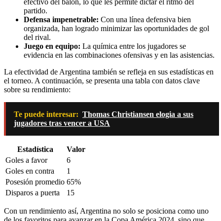
efectivo del balón, lo que les permite dictar el ritmo del
partido.
Defensa impenetrable:
Con una línea defensiva bien
organizada, han logrado minimizar las oportunidades de gol
del rival.
Juego en equipo:
La química entre los jugadores se
evidencia en las combinaciones ofensivas y en las asistencias.
La efectividad de Argentina también se refleja en sus estadísticas en
el torneo. A continuación, se presenta una tabla con datos clave
sobre su rendimiento:
Te puede interesar:
Thomas Christiansen elogia a sus
jugadores tras vencer a USA
Estadística
Valor
Goles a favor
6
Goles en contra
1
Posesión promedio
65%
Disparos a puerta
15
Con un rendimiento así, Argentina no solo se posiciona como uno
de los favoritos para avanzar en la Copa América 2024, sino que