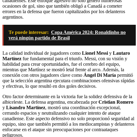
canadienses. Este enfoque agresivo no solo generó numerosas
ocasiones de gol, sino que también obligó a Canadá a cometer
errores en la defensa que fueron capitalizados por los delanteros
argentinos.
Te puede interesar:
Copa América 2024: Ronaldinho no
verá ningún partido de Brasil
La calidad individual de jugadores como
Lionel Messi
y
Lautaro
Martínez
fue fundamental para el triunfo. Messi, con su visión y
habilidad para crear oportunidades, fue el cerebro del equipo,
mientras que Martínez se mostró letal frente al arco. Además, la
conexión con otros jugadores clave como
Ángel Di María
permitió
que la selección argentina ejecutara combinaciones ofensivas rápidas
y efectivas, lo que resultó en dos goles decisivos.
Otro factor determinante en la victoria fue la solidez defensiva de la
albiceleste. La defensa argentina, encabezada por
Cristian Romero
y
Lisandro Martínez
, mostró una coordinación excepcional,
cerrando espacios y neutralizando cualquier intento de ataque
canadiense. Este aspecto defensivo no solo proporcionó seguridad al
equipo, sino que también permitió a los mediocampistas y delanteros
enfocarse en el ataque sin preocupaciones por contraataques
peligrosos.