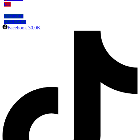
LPF
COMPRAR
CAMISETAS
Facebook
30,0K