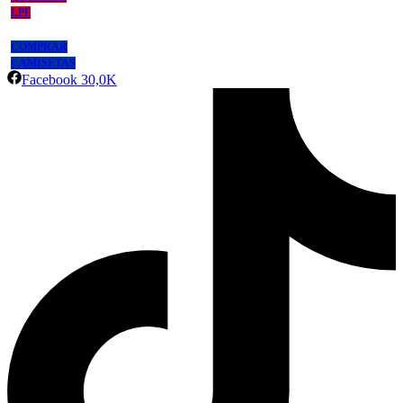
LPF
COMPRAR
CAMISETAS
Facebook
30,0K