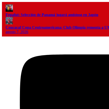
Fepafut: Selección de Panamá jugará amistoso en Japón
Concacaf Copa Centroamericana: Club Olimpia remonta a
agosto 7, 2026