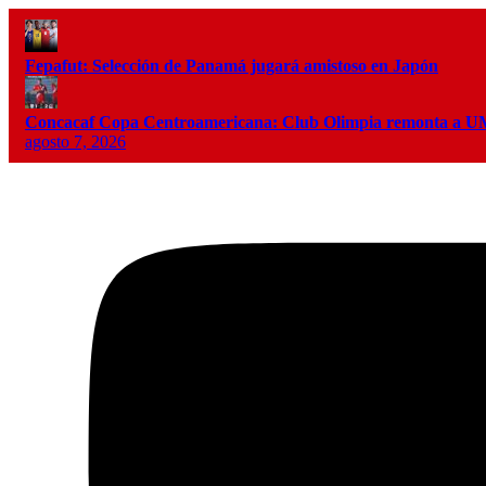
Fepafut: Selección de Panamá jugará amistoso en Japón
Concacaf Copa Centroamericana: Club Olimpia remonta a
agosto 7, 2026