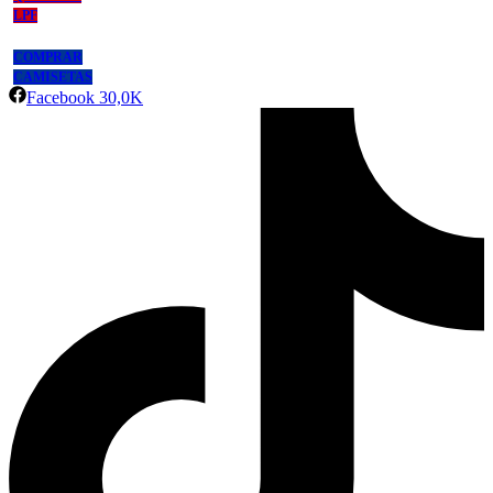
LPF
COMPRAR
CAMISETAS
Facebook
30,0K