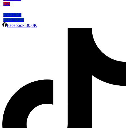
LPF
COMPRAR
CAMISETAS
Facebook
30,0K