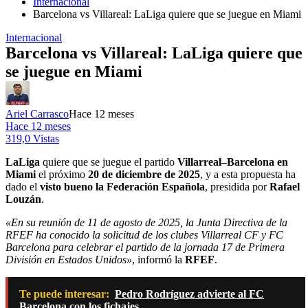
Internacional
Barcelona vs Villareal: LaLiga quiere que se juegue en Miami
Internacional
Barcelona vs Villareal: LaLiga quiere que
se juegue en Miami
Ariel Carrasco
Hace 12 meses
Hace 12 meses
319,0 Vistas
LaLiga
quiere que se juegue el partido
Villarreal–Barcelona en
Miami
el próximo
20 de diciembre de 2025
, y a esta propuesta ha
dado el
visto bueno la Federación Española
, presidida por
Rafael
Louzán
.
«En su reunión de 11 de agosto de 2025, la Junta Directiva de la
RFEF ha conocido la solicitud de los clubes Villarreal CF y FC
Barcelona para celebrar el partido de la jornada 17 de Primera
División en Estados Unidos»
, informó la
RFEF
.
Te puede interesar:
Pedro Rodríguez advierte al FC
Barcelona con los fichajes