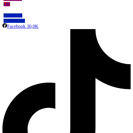
LPF
COMPRAR
CAMISETAS
Facebook
30,0K