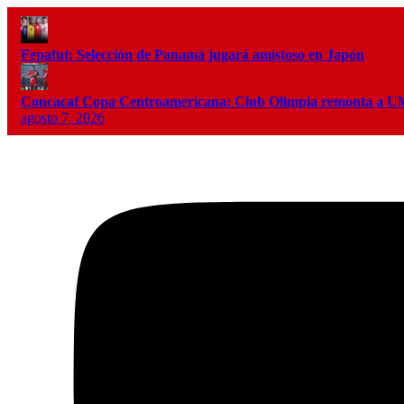
Fepafut: Selección de Panamá jugará amistoso en Japón
Concacaf Copa Centroamericana: Club Olimpia remonta a
agosto 7, 2026