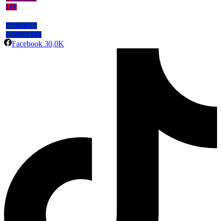
LPF
COMPRAR
CAMISETAS
Facebook
30,0K