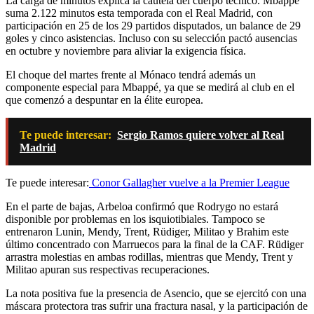
La carga de minutos explica la cautela del cuerpo técnico. Mbappé
suma 2.122 minutos esta temporada con el Real Madrid, con
participación en 25 de los 29 partidos disputados, un balance de 29
goles y cinco asistencias. Incluso con su selección pactó ausencias
en octubre y noviembre para aliviar la exigencia física.
El choque del martes frente al Mónaco tendrá además un
componente especial para Mbappé, ya que se medirá al club en el
que comenzó a despuntar en la élite europea.
Te puede interesar:
Sergio Ramos quiere volver al Real
Madrid
Te puede interesar:
Conor Gallagher vuelve a la Premier League
En el parte de bajas, Arbeloa confirmó que Rodrygo no estará
disponible por problemas en los isquiotibiales. Tampoco se
entrenaron Lunin, Mendy, Trent, Rüdiger, Militao y Brahim este
último concentrado con Marruecos para la final de la CAF. Rüdiger
arrastra molestias en ambas rodillas, mientras que Mendy, Trent y
Militao apuran sus respectivas recuperaciones.
La nota positiva fue la presencia de Asencio, que se ejercitó con una
máscara protectora tras sufrir una fractura nasal, y la participación de